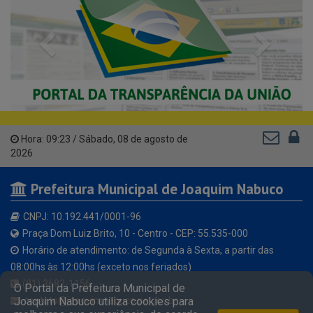
Previous
Next
Hora:
09:23
/
Sábado
,
08 de agosto de
2026
Prefeitura Municipal de Joaquim Nabuco
CNPJ: 10.192.441/0001-96
Praça Dom Luiz Brito, 10 - Centro - CEP: 55.535-000
Horário de atendimento: de Segunda à Sexta, a partir das
08:00hs às 12:00hs (exceto nos feriados)
(81) 3682-1156
O Portal da Prefeitura Municipal de
contato@joaquimnabuco.pe.gov.br
Joaquim Nabuco utiliza cookies para