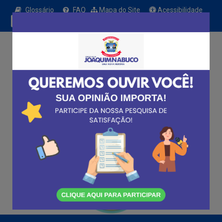
Glossário
FAQ
Mapa do Site
Acessibilidade
A+
A
A
A
A-