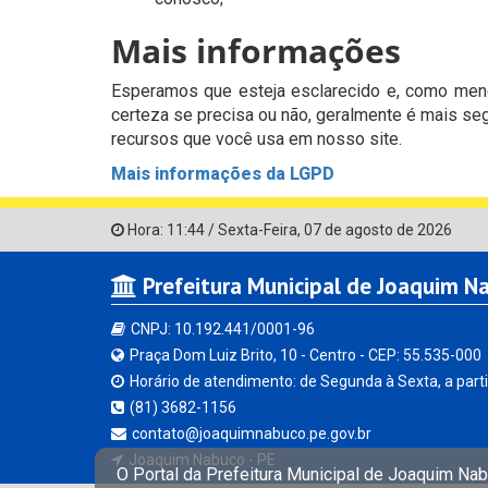
Mais informações
Esperamos que esteja esclarecido e, como menc
certeza se precisa ou não, geralmente é mais se
recursos que você usa em nosso site.
Mais informações da LGPD
Hora:
11:44
/
Sexta-Feira
,
07 de agosto de 2026
Prefeitura Municipal de Joaquim N
CNPJ: 10.192.441/0001-96
Praça Dom Luiz Brito, 10 - Centro - CEP: 55.535-000
Horário de atendimento: de Segunda à Sexta, a parti
(81) 3682-1156
contato@joaquimnabuco.pe.gov.br
Joaquim Nabuco - PE
O Portal da Prefeitura Municipal de Joaquim Nab