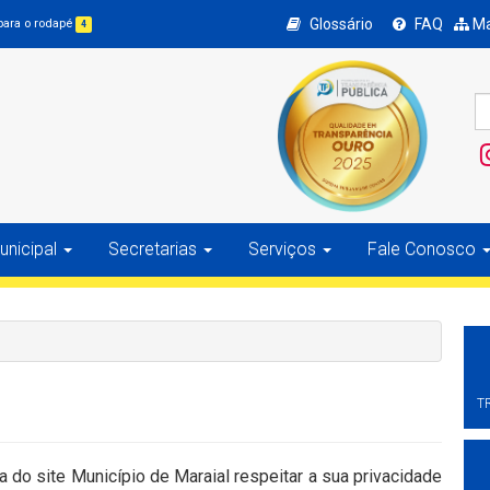
Glossário
FAQ
Ma
 para o rodapé
4
nicipal
Secretarias
Serviços
Fale Conosco
T
ca do site Município de Maraial respeitar a sua privacidade