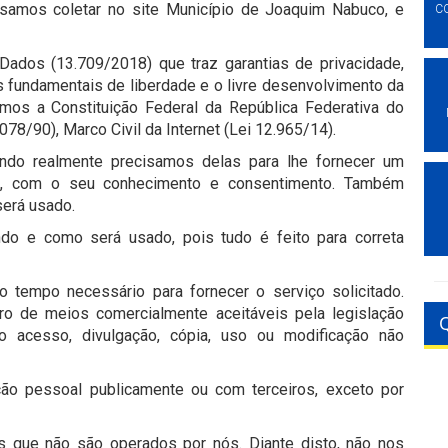
samos coletar no site Município de Joaquim Nabuco, e
C
ados (13.709/2018) que traz garantias de privacidade,
os fundamentais de liberdade e o livre desenvolvimento da
mos a Constituição Federal da República Federativa do
78/90), Marco Civil da Internet (Lei 12.965/14).
ndo realmente precisamos delas para lhe fornecer um
is, com o seu conhecimento e consentimento. Também
erá usado.
do e como será usado, pois tudo é feito para correta
 tempo necessário para fornecer o serviço solicitado.
 de meios comercialmente aceitáveis pela legislação
mo acesso, divulgação, cópia, uso ou modificação não
ção pessoal publicamente ou com terceiros, exceto por
os que não são operados por nós. Diante disto, não nos