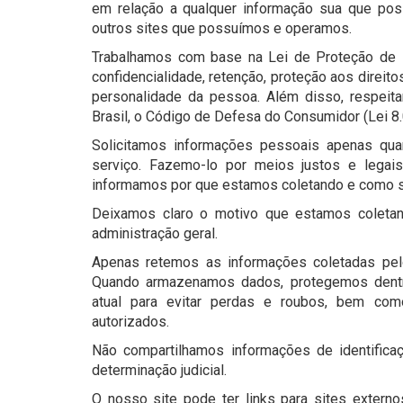
em relação a qualquer informação sua que pos
outros sites que possuímos e operamos.
Trabalhamos com base na Lei de Proteção de D
confidencialidade, retenção, proteção aos direit
personalidade da pessoa. Além disso, respeita
Brasil, o Código de Defesa do Consumidor (Lei 8.0
Solicitamos informações pessoais apenas qua
serviço. Fazemo-lo por meios justos e lega
informamos por que estamos coletando e como s
Deixamos claro o motivo que estamos coletan
administração geral.
Apenas retemos as informações coletadas pelo
Quando armazenamos dados, protegemos dentro
atual ​​para evitar perdas e roubos, bem co
autorizados.
Não compartilhamos informações de identifica
determinação judicial.
O nosso site pode ter links para sites extern