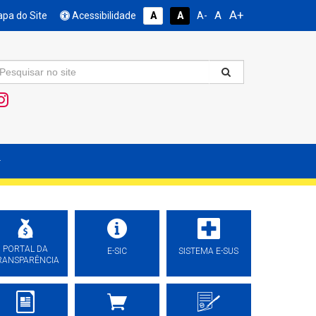
A+
A
pa do Site
Acessibilidade
A
A
A-
PORTAL DA
E-SIC
SISTEMA E-SUS
RANSPARÊNCIA