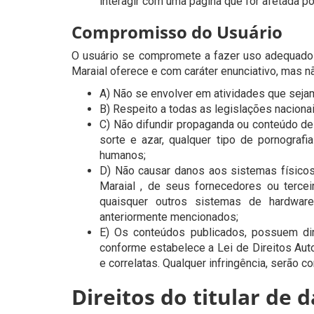
interagir com uma página que for afetada po
Compromisso do Usuário
O usuário se compromete a fazer uso adequado 
Maraial oferece e com caráter enunciativo, mas não
A) Não se envolver em atividades que sejam 
B) Respeito a todas as legislações nacionai
C) Não difundir propaganda ou conteúdo de 
sorte e azar, qualquer tipo de pornografia
humanos;
D) Não causar danos aos sistemas físicos
Maraial , de seus fornecedores ou terceir
quaisquer outros sistemas de hardwa
anteriormente mencionados;
E) Os conteúdos publicados, possuem dire
conforme estabelece a Lei de Direitos Auto
e correlatas. Qualquer infringência, serão
Direitos do titular de 