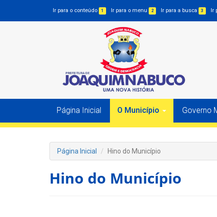
Ir para o conteúdo
Ir para o menu
Ir para a busca
Ir
1
2
3
Página Inicial
O Município
Governo M
Página Inicial
Hino do Município
Hino do Município