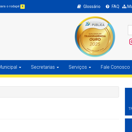
Glossário
FAQ
Ma
 para o rodapé
4
unicipal
Secretarias
Serviços
Fale Conosco
T