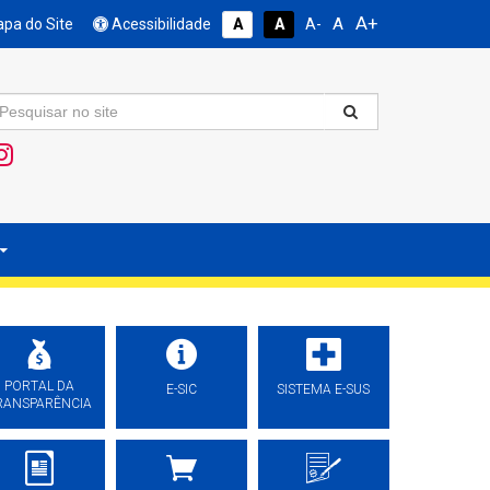
A+
A
pa do Site
Acessibilidade
A
A
A-
PORTAL DA
E-SIC
SISTEMA E-SUS
RANSPARÊNCIA