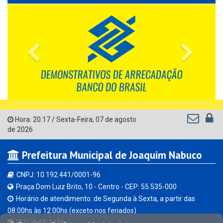
Previous
Next
Hora:
20:17
/
Sexta-Feira
,
07 de agosto
de 2026
Prefeitura Municipal de Joaquim Nabuco
CNPJ: 10.192.441/0001-96
Praça Dom Luiz Brito, 10 - Centro - CEP: 55.535-000
Horário de atendimento: de Segunda à Sexta, a partir das
08:00hs às 12:00hs (exceto nos feriados)
(81) 3682-1156