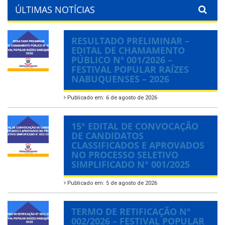
ÚLTIMAS NOTÍCIAS
RESULTADO PRELIMINAR –
EDITAL DE CHAMAMENTO
PÚBLICO Nº 001/2026 –
FESTIVAL POPULAR RAÍZES
NABUQUENSES – 2026
Publicado em: 6 de agosto de 2026
15° EDITAL DE CONVOCAÇÃO
DE CANDIDATOS
CLASSIFICADOS E APROVADOS
NO PROCESSO SELETIVO
SIMPLIFICADO N° 001/2025
Publicado em: 5 de agosto de 2026
TERMO DE RETIFICAÇÃO Nº
002/2026 – FESTIVAL POPULAR