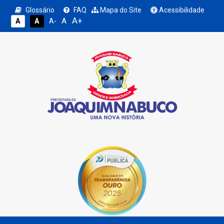
Glossário
FAQ
Mapa do Site
Acessibilidade
A+
A
A
A
A-