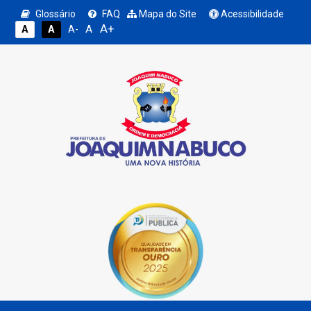
Glossário
FAQ
Mapa do Site
Acessibilidade
A+
A
A
A
A-