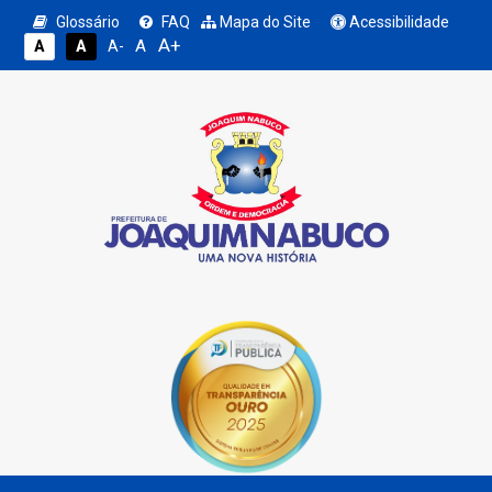
Glossário
FAQ
Mapa do Site
Acessibilidade
A+
A
A
A
A-