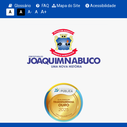
Glossário
FAQ
Mapa do Site
Acessibilidade
A+
A
A
A
A-