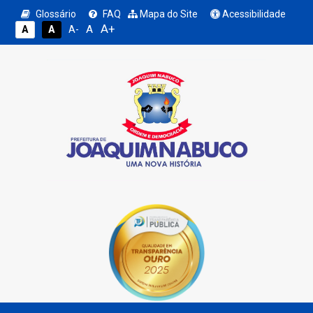
Glossário
FAQ
Mapa do Site
Acessibilidade
A+
A
A
A
A-