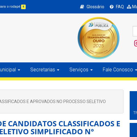
Glossário
FAQ
Ma
 para o rodapé
4
nicipal
Secretarias
Serviços
Fale Conosco
LASSIFICADOS E APROVADOS NO PROCESSO SELETIVO
T
DE CANDIDATOS CLASSIFICADOS E
LETIVO SIMPLIFICADO N°