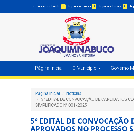
Ir para o conteúdo
Ir para o menu
Ir para a busca
Ir
1
2
3
Página Inicial
O Município
Governo Mu
Página Inicial
Notícias
5° EDITAL DE CONVOCAÇÃO DE CANDIDATOS C
SIMPLIFICADO N° 001/2025
5° EDITAL DE CONVOCAÇÃO 
APROVADOS NO PROCESSO SE