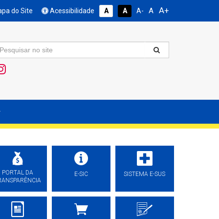
A+
A
pa do Site
Acessibilidade
A
A
A-
PORTAL DA
E-SIC
SISTEMA E-SUS
RANSPARÊNCIA