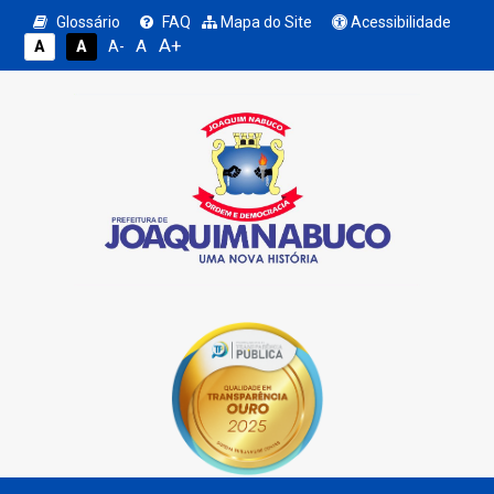
Glossário
FAQ
Mapa do Site
Acessibilidade
A+
A
A
A
A-