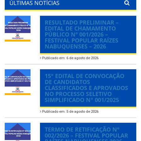
ÚLTIMAS NOTÍCIAS
RESULTADO PRELIMINAR –
EDITAL DE CHAMAMENTO
PÚBLICO Nº 001/2026 –
FESTIVAL POPULAR RAÍZES
NABUQUENSES – 2026
Publicado em: 6 de agosto de 2026
15° EDITAL DE CONVOCAÇÃO
DE CANDIDATOS
CLASSIFICADOS E APROVADOS
NO PROCESSO SELETIVO
SIMPLIFICADO N° 001/2025
Publicado em: 5 de agosto de 2026
TERMO DE RETIFICAÇÃO Nº
002/2026 – FESTIVAL POPULAR