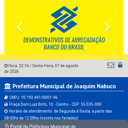
Previous
Next
Hora:
22:16
/
Sexta-Feira
,
07 de agosto
de 2026
Prefeitura Municipal de Joaquim Nabuco
CNPJ: 10.192.441/0001-96
Praça Dom Luiz Brito, 10 - Centro - CEP: 55.535-000
Horário de atendimento: de Segunda à Sexta, a partir das
08:00hs às 12:00hs (exceto nos feriados)
(81) 3682-1156
O Portal da Prefeitura Municipal de