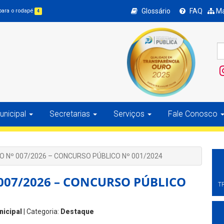
Glossário
FAQ
Ma
 para o rodapé
4
nicipal
Secretarias
Serviços
Fale Conosco
 Nº 007/2026 – CONCURSO PÚBLICO Nº 001/2024
007/2026 – CONCURSO PÚBLICO
T
nicipal
| Categoria:
Destaque