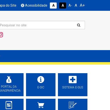
A+
A
pa do Site
Acessibilidade
A
A
A-
PORTAL DA
E-SIC
SISTEMA E-SUS
RANSPARÊNCIA