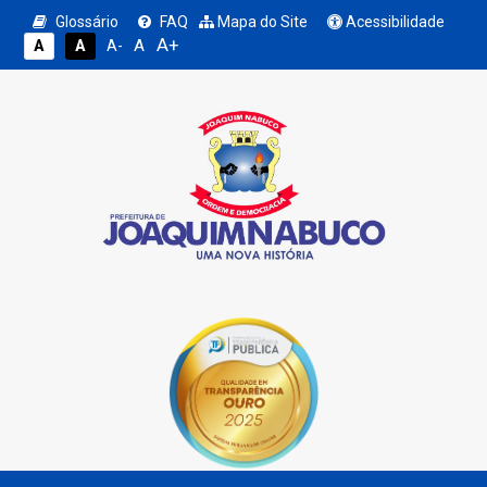
Glossário
FAQ
Mapa do Site
Acessibilidade
A+
A
A
A
A-