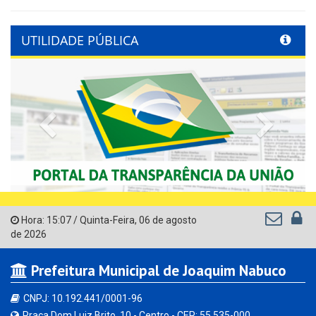
UTILIDADE PÚBLICA
Previous
Next
Hora:
15:07
/
Quinta-Feira
,
06 de agosto
de 2026
Prefeitura Municipal de Joaquim Nabuco
CNPJ: 10.192.441/0001-96
Praça Dom Luiz Brito, 10 - Centro - CEP: 55.535-000