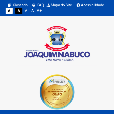
Glossário
FAQ
Mapa do Site
Acessibilidade
A+
A
A
A
A-