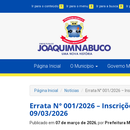
Ir para o conteúdo
Ir para o menu
Ir para a busca
Ir
1
2
3
Página Inicial
O Município
Governo Mu
Página Inicial
Notícias
Errata N° 001/2026 – In
Errata N° 001/2026 – Inscriçõ
09/03/2026
Publicado em
07 de março de 2026
, por
Prefeitura M