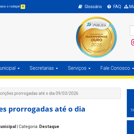
Glossário
FAQ
Ma
 para o rodapé
4
nicipal
Secretarias
Serviços
Fale Conosco
scrições prorrogadas até o dia 09/03/2026
es prorrogadas até o dia
T
unicipal
| Categoria:
Destaque