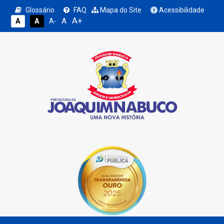
Glossário
FAQ
Mapa do Site
Acessibilidade
A+
A
A
A
A-