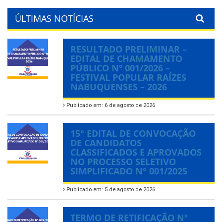
ÚLTIMAS NOTÍCIAS
RESULTADO PRELIMINAR –
EDITAL DE CHAMAMENTO
PÚBLICO Nº 001/2026 –
FESTIVAL POPULAR RAÍZES
NABUQUENSES – 2026
Publicado em: 6 de agosto de 2026
15° EDITAL DE CONVOCAÇÃO
DE CANDIDATOS
CLASSIFICADOS E APROVADOS
NO PROCESSO SELETIVO
SIMPLIFICADO N° 001/2025
Publicado em: 5 de agosto de 2026
TERMO DE RETIFICAÇÃO Nº