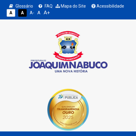
Glossário
FAQ
Mapa do Site
Acessibilidade
A+
A
A
A
A-