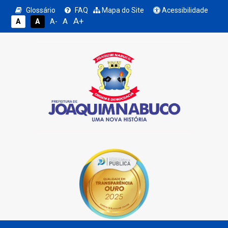
Glossário
FAQ
Mapa do Site
Acessibilidade
A+
A
A
A
A-