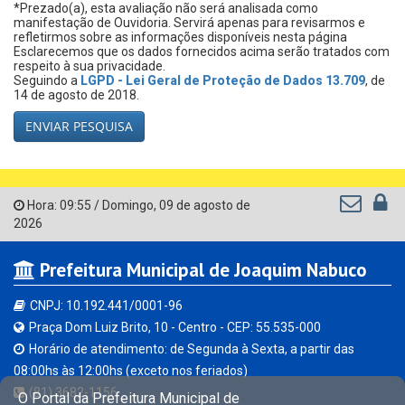
*Prezado(a), esta avaliação não será analisada como
manifestação de Ouvidoria. Servirá apenas para revisarmos e
refletirmos sobre as informações disponíveis nesta página
Esclarecemos que os dados fornecidos acima serão tratados com
respeito à sua privacidade.
Seguindo a
LGPD - Lei Geral de Proteção de Dados 13.709
, de
14 de agosto de 2018.
Hora:
09:55
/
Domingo
,
09 de agosto de
2026
Prefeitura Municipal de Joaquim Nabuco
CNPJ: 10.192.441/0001-96
Praça Dom Luiz Brito, 10 - Centro - CEP: 55.535-000
Horário de atendimento: de Segunda à Sexta, a partir das
08:00hs às 12:00hs (exceto nos feriados)
(81) 3682-1156
O Portal da Prefeitura Municipal de