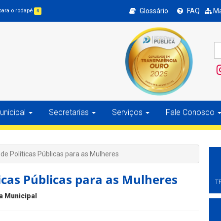
Glossário
FAQ
Ma
 para o rodapé
4
nicipal
Secretarias
Serviços
Fale Conosco
 de Políticas Públicas para as Mulheres
ticas Públicas para as Mulheres
T
a Municipal