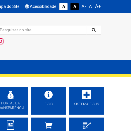
A+
A
pa do Site
Acessibilidade
A
A
A-
PORTAL DA
E-SIC
SISTEMA E-SUS
RANSPARÊNCIA