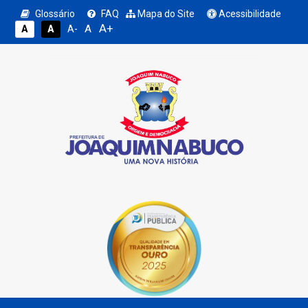
Glossário
FAQ
Mapa do Site
Acessibilidade
A+
A
A
A
A-