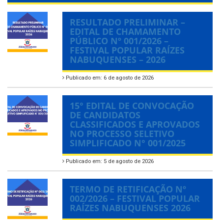
RESULTADO PRELIMINAR –
EDITAL DE CHAMAMENTO
PÚBLICO Nº 001/2026 –
FESTIVAL POPULAR RAÍZES
NABUQUENSES – 2026
Publicado em: 6 de agosto de 2026
15° EDITAL DE CONVOCAÇÃO
DE CANDIDATOS
CLASSIFICADOS E APROVADOS
NO PROCESSO SELETIVO
SIMPLIFICADO N° 001/2025
Publicado em: 5 de agosto de 2026
TERMO DE RETIFICAÇÃO Nº
002/2026 – FESTIVAL POPULAR
RAÍZES NABUQUENSES 2026