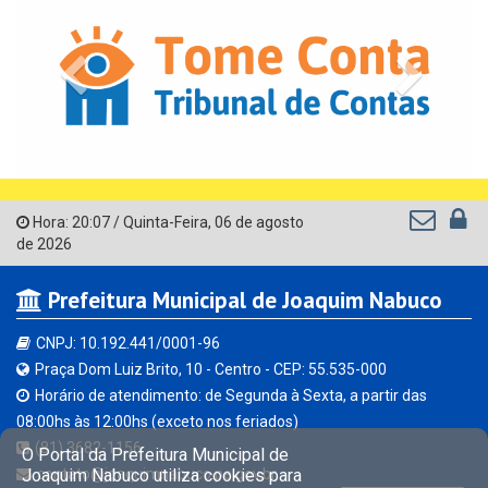
Previous
Next
Hora:
20:07
/
Quinta-Feira
,
06 de agosto
de 2026
Prefeitura Municipal de Joaquim Nabuco
CNPJ: 10.192.441/0001-96
Praça Dom Luiz Brito, 10 - Centro - CEP: 55.535-000
Horário de atendimento: de Segunda à Sexta, a partir das
08:00hs às 12:00hs (exceto nos feriados)
(81) 3682-1156
O Portal da Prefeitura Municipal de
Joaquim Nabuco utiliza cookies para
contato@joaquimnabuco.pe.gov.br