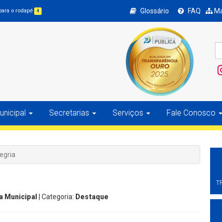
Glossário
FAQ
Ma
 para o rodapé
4
nicipal
Secretarias
Serviços
Fale Conosco
egria
a
T
a Municipal
| Categoria:
Destaque