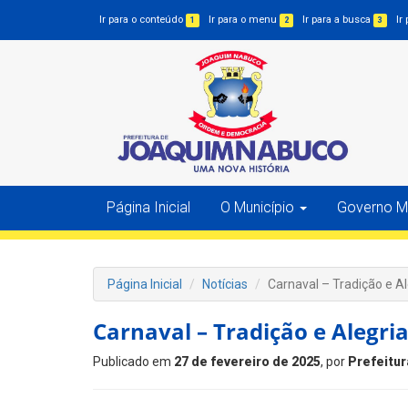
Ir para o conteúdo
Ir para o menu
Ir para a busca
Ir
1
2
3
Página Inicial
O Município
Governo Mu
Página Inicial
Notícias
Carnaval – Tradição e Al
Carnaval – Tradição e Alegri
Publicado em
27 de fevereiro de 2025
, por
Prefeitur