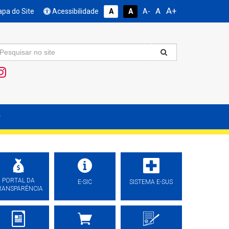
A+
A
pa do Site
Acessibilidade
A
A
A-
PORTAL DA
E-SIC
SISTEMA E-SUS
RANSPARÊNCIA