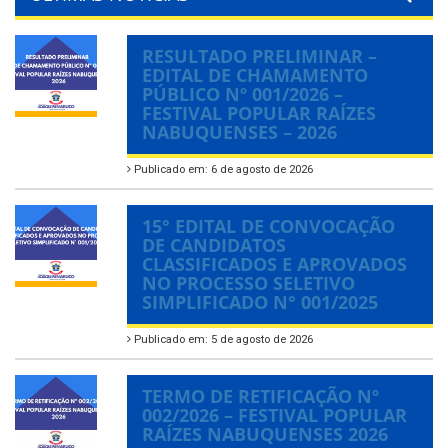
RESULTADO PRELIMINAR –
EDITAL DE CHAMAMENTO
PÚBLICO Nº 001/2026 –
FESTIVAL POPULAR RAÍZES
NABUQUENSES – 2026
Publicado em: 6 de agosto de 2026
15° EDITAL DE CONVOCAÇÃO
DE CANDIDATOS
CLASSIFICADOS E APROVADOS
NO PROCESSO SELETIVO
SIMPLIFICADO N° 001/2025
Publicado em: 5 de agosto de 2026
TERMO DE RETIFICAÇÃO Nº
002/2026 – FESTIVAL POPULAR
RAÍZES NABUQUENSES 2026