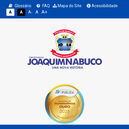
Glossário
FAQ
Mapa do Site
Acessibilidade
A+
A
A
A
A-