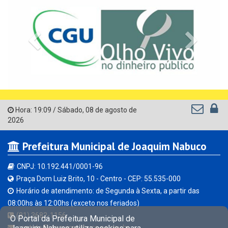
Previous
Next
Hora:
19:09
/
Sábado
,
08 de agosto de
2026
Prefeitura Municipal de Joaquim Nabuco
CNPJ: 10.192.441/0001-96
Praça Dom Luiz Brito, 10 - Centro - CEP: 55.535-000
Horário de atendimento: de Segunda à Sexta, a partir das
08:00hs às 12:00hs (exceto nos feriados)
(81) 3682-1156
O Portal da Prefeitura Municipal de
contato@joaquimnabuco.pe.gov.br