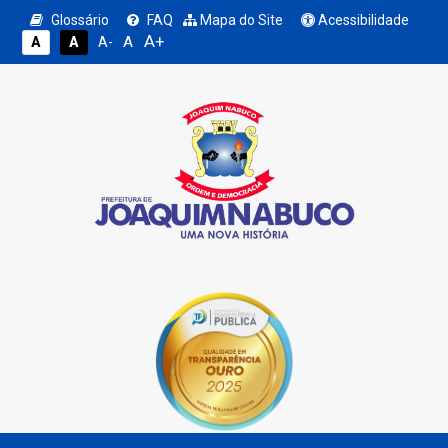
Glossário
FAQ
Mapa do Site
Acessibilidade
A+
A
A
A
A-