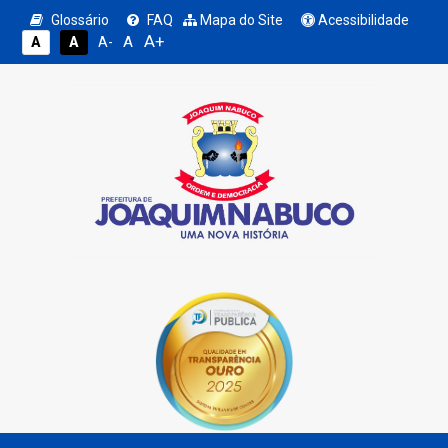
Glossário
FAQ
Mapa do Site
Acessibilidade
A+
A
A
A
A-