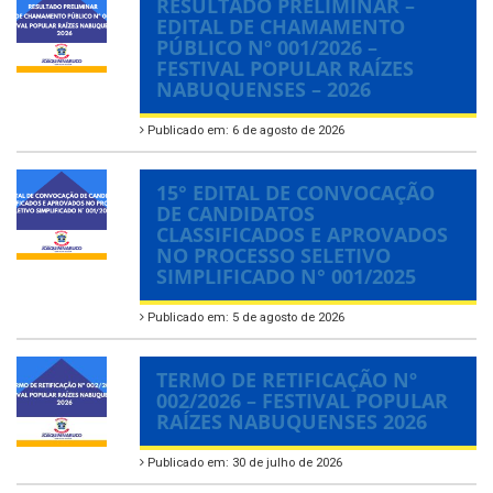
RESULTADO PRELIMINAR –
EDITAL DE CHAMAMENTO
PÚBLICO Nº 001/2026 –
FESTIVAL POPULAR RAÍZES
NABUQUENSES – 2026
Publicado em: 6 de agosto de 2026
15° EDITAL DE CONVOCAÇÃO
DE CANDIDATOS
CLASSIFICADOS E APROVADOS
NO PROCESSO SELETIVO
SIMPLIFICADO N° 001/2025
Publicado em: 5 de agosto de 2026
TERMO DE RETIFICAÇÃO Nº
002/2026 – FESTIVAL POPULAR
RAÍZES NABUQUENSES 2026
Publicado em: 30 de julho de 2026