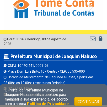
Previous
Next
Hora:
05:26
/
Domingo
,
09 de agosto de
2026
Prefeitura Municipal de Joaquim Nabuco
CNPJ: 10.192.441/0001-96
Praça Dom Luiz Brito, 10 - Centro - CEP: 55.535-000
Horário de atendimento: de Segunda à Sexta, a partir das
08:00hs às 12:00hs (exceto nos feriados)
(81) 3682-1156
O Portal da Prefeitura Municipal de
Joaquim Nabuco utiliza cookies para
contato@joaquimnabuco.pe.gov.br
melhorar a sua experiência, de acordo
Joaquim Nabuco - PE
CONTINUAR
com a nossa
Política de Privacidade
,