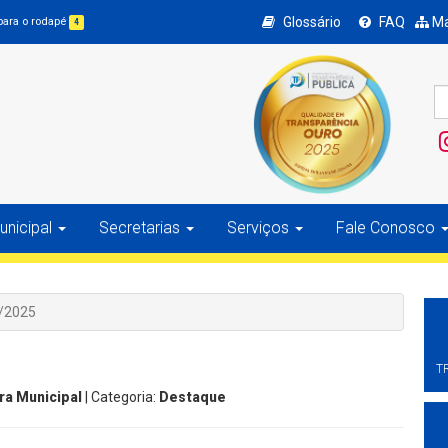
Glossário
FAQ
Ma
 para o rodapé
4
nicipal
Secretarias
Serviços
Fale Conosco
1/2025
T
ra Municipal
| Categoria:
Destaque