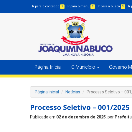
Ir para o conteúdo
Ir para o menu
Ir para a busca
Ir
1
2
3
Página Inicial
O Município
Governo Mu
Página Inicial
Notícias
Processo Seletivo – 00
Processo Seletivo – 001/2025
Publicado em
02 de dezembro de 2025
, por
Prefeitu