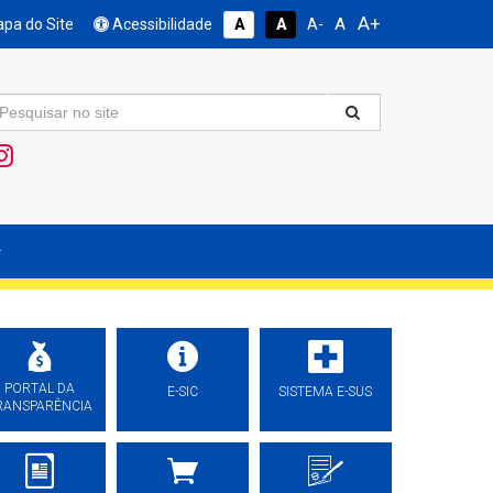
A+
A
pa do Site
Acessibilidade
A
A
A-
PORTAL DA
E-SIC
SISTEMA E-SUS
RANSPARÊNCIA