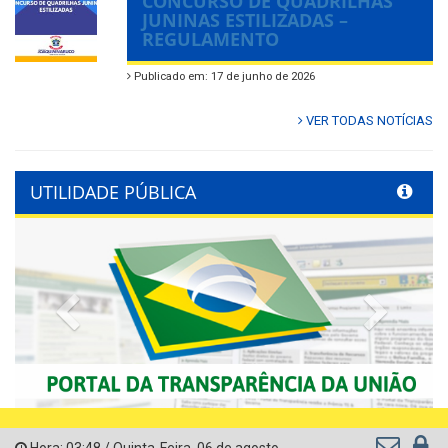
CONCURSO DE QUADRILHAS
JUNINAS ESTILIZADAS –
REGULAMENTO
Publicado em: 17 de junho de 2026
VER TODAS NOTÍCIAS
UTILIDADE PÚBLICA
Previous
Next
Hora:
03:48
/
Quinta-Feira
,
06 de agosto