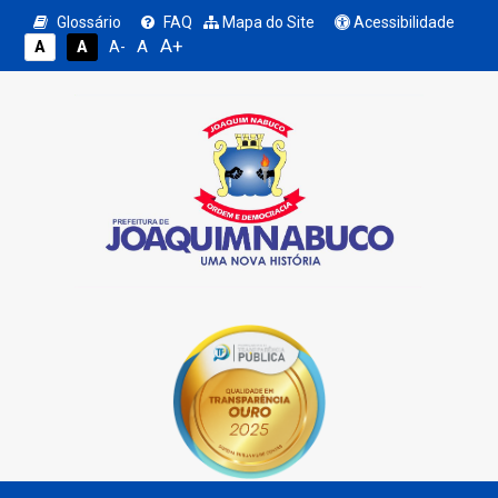
Glossário
FAQ
Mapa do Site
Acessibilidade
A+
A
A
A
A-