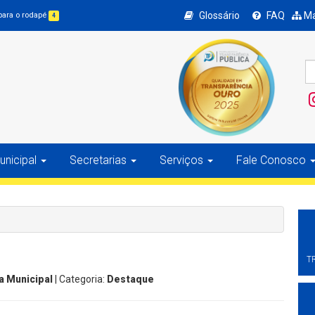
Glossário
FAQ
Ma
 para o rodapé
4
nicipal
Secretarias
Serviços
Fale Conosco
T
a Municipal
| Categoria:
Destaque