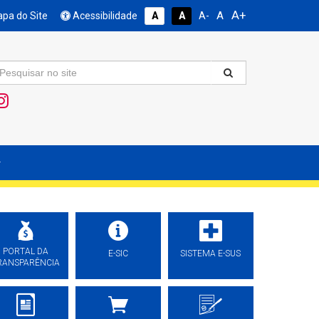
A+
A
pa do Site
Acessibilidade
A
A
A-
PORTAL DA
E-SIC
SISTEMA E-SUS
RANSPARÊNCIA