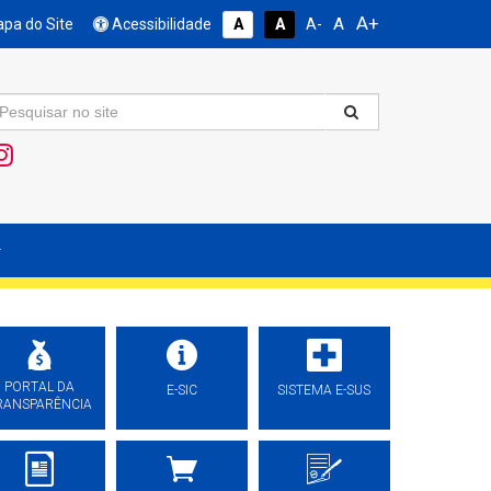
A+
A
pa do Site
Acessibilidade
A
A
A-
PORTAL DA
E-SIC
SISTEMA E-SUS
RANSPARÊNCIA