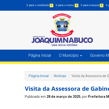
Ir para o conteúdo
Ir para o menu
Ir para a busca
Ir
1
2
3
Página Inicial
O Município
Governo Mu
Página Inicial
Notícias
Visita da Assessora de 
Visita da Assessora de Gabin
Publicado em
28 de março de 2025
, por
Prefeitura M