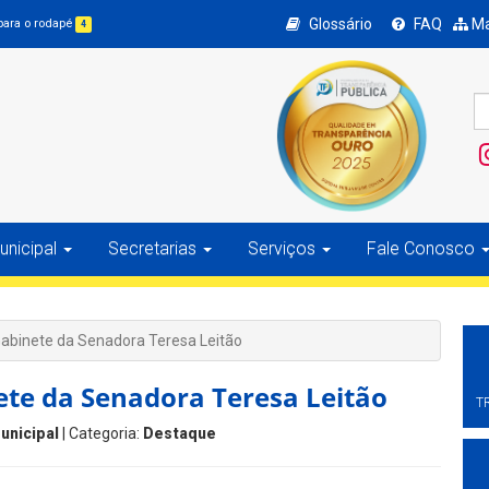
Glossário
FAQ
Ma
 para o rodapé
4
nicipal
Secretarias
Serviços
Fale Conosco
Gabinete da Senadora Teresa Leitão
ete da Senadora Teresa Leitão
T
unicipal
| Categoria:
Destaque