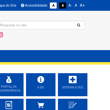
A+
A
pa do Site
Acessibilidade
A
A
A-
PORTAL DA
E-SIC
SISTEMA E-SUS
RANSPARÊNCIA