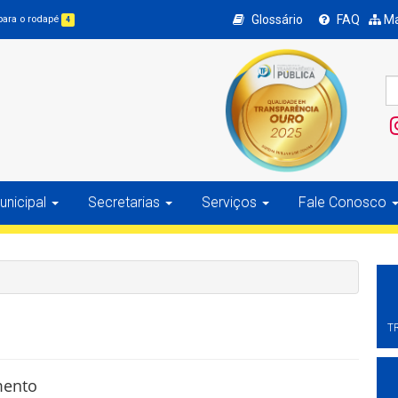
Glossário
FAQ
Ma
 para o rodapé
4
nicipal
Secretarias
Serviços
Fale Conosco
T
mento