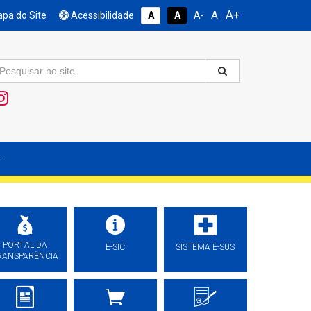
A+
A
pa do Site
Acessibilidade
A
A
A-
PORTAL DA
E-SIC
SISTEMA E-SUS
RANSPARÊNCIA