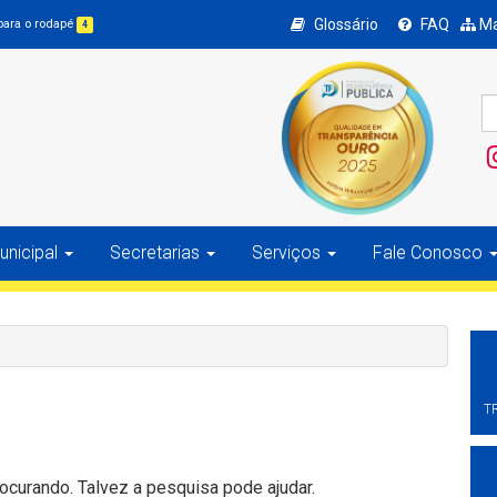
Glossário
FAQ
Ma
 para o rodapé
4
nicipal
Secretarias
Serviços
Fale Conosco
T
curando. Talvez a pesquisa pode ajudar.