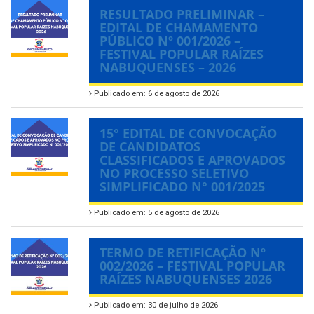
RESULTADO PRELIMINAR –
EDITAL DE CHAMAMENTO
PÚBLICO Nº 001/2026 –
FESTIVAL POPULAR RAÍZES
NABUQUENSES – 2026
Publicado em: 6 de agosto de 2026
15° EDITAL DE CONVOCAÇÃO
DE CANDIDATOS
CLASSIFICADOS E APROVADOS
NO PROCESSO SELETIVO
SIMPLIFICADO N° 001/2025
Publicado em: 5 de agosto de 2026
TERMO DE RETIFICAÇÃO Nº
002/2026 – FESTIVAL POPULAR
RAÍZES NABUQUENSES 2026
Publicado em: 30 de julho de 2026