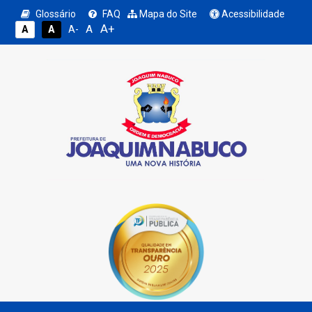
Glossário
FAQ
Mapa do Site
Acessibilidade
A+
A
A
A
A-