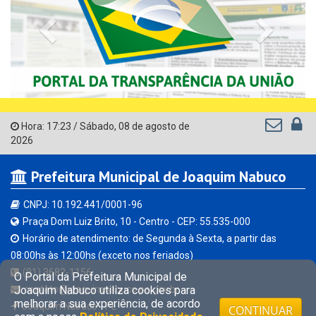
Previous
Next
Hora:
17:23
/
Sábado
,
08 de agosto de
2026
Prefeitura Municipal de Joaquim Nabuco
CNPJ: 10.192.441/0001-96
Praça Dom Luiz Brito, 10 - Centro - CEP: 55.535-000
Horário de atendimento: de Segunda à Sexta, a partir das
08:00hs às 12:00hs (exceto nos feriados)
(81) 3682-1156
O Portal da Prefeitura Municipal de
Joaquim Nabuco utiliza cookies para
contato@joaquimnabuco.pe.gov.br
melhorar a sua experiência, de acordo
Joaquim Nabuco - PE
CONTINUAR